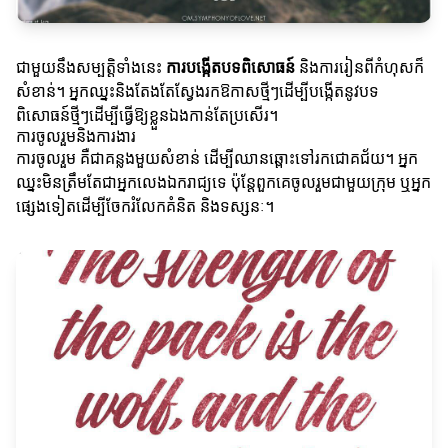
ជាមួយនឹងសម្បត្តិទាំងនេះ
ការបង្កើតបទពិសោធន៍
និងការរៀនពីកំហុសក៏
សំខាន់។ អ្នកឈ្នះនិងតែងតែស្វែងរកឱកាសថ្មីៗដើម្បីបង្កើតនូវបទ
ពិសោធន៍ថ្មីៗដើម្បីធ្វើឱ្យខ្លួនឯងកាន់តែប្រសើរ។
ការចូលរួមនិងការងារ
ការចូលរួម គឺជាគន្លងមួយសំខាន់ ដើម្បីឈានឆ្ពោះទៅរកជោគជ័យ។ អ្នក
ឈ្នះមិនត្រឹមតែជាអ្នកលេងឯករាជ្យទេ ប៉ុន្តែពួកគេចូលរួមជាមួយក្រុម ឬអ្នក
ផ្សេងទៀតដើម្បីចែករំលែកគំនិត និងទស្សនៈ។