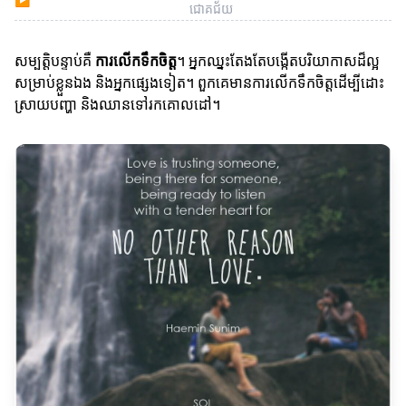
ជោគជ័យ
សម្បត្តិបន្ទាប់គឺ
ការលើកទឹកចិត្ត
។ អ្នកឈ្នះតែងតែបង្កើតបរិយាកាសដ៏ល្អ​
សម្រាប់ខ្លួនឯង និងអ្នកផ្សេងទៀត។ ពួកគេមានការលើកទឹកចិត្តដើម្បីដោះ
ស្រាយបញ្ហា និងឈានទៅរកគោលដៅ។