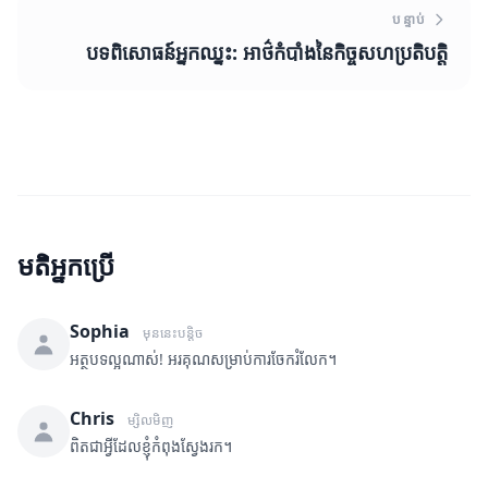
បន្ទាប់
បទពិសោធន៍អ្នកឈ្នះ: អាថ៌កំបាំងនៃកិច្ចសហប្រតិបត្តិ
មតិអ្នកប្រើ
Sophia
មុននេះបន្តិច
អត្ថបទល្អណាស់! អរគុណសម្រាប់ការចែករំលែក។
Chris
ម្សិលមិញ
ពិតជាអ្វីដែលខ្ញុំកំពុងស្វែងរក។