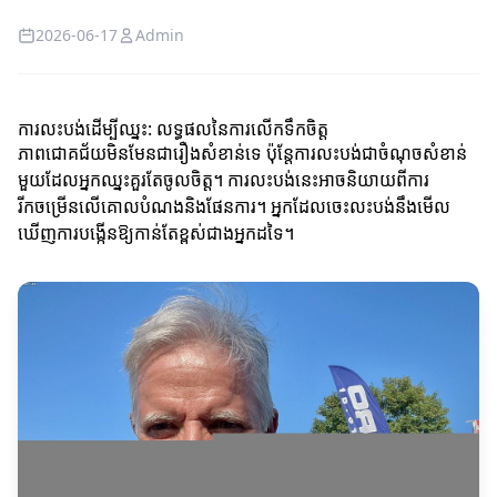
2026-06-17
Admin
ការលះបង់ដើម្បីឈ្នះ: លទ្ធផលនៃការលើកទឹកចិត្ត
ភាពជោគជ័យមិនមែនជារឿងសំខាន់ទេ ប៉ុន្តែការលះបង់ជាចំណុចសំខាន់
មួយដែលអ្នកឈ្នះគួរតែចូលចិត្ត។ ការលះបង់នេះអាចនិយាយពីការ
រីកចម្រើនលើគោលបំណងនិងផែនការ។ អ្នកដែលចេះលះបង់នឹងមើល
ឃើញការបង្កើនឱ្យកាន់តែខ្ពស់ជាងអ្នកដទៃ។