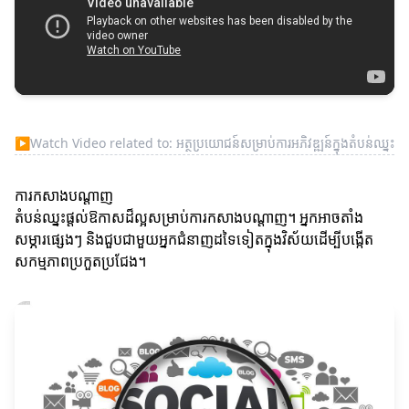
▶
Watch Video related to: អត្ថប្រយោជន៍សម្រាប់ការអភិវឌ្ឍន៍ក្នុងតំបន់ឈ្នះ
ការកសាងបណ្តាញ
តំបន់ឈ្នះផ្តល់ឱកាសដ៏ល្អសម្រាប់ការកសាងបណ្តាញ។ អ្នកអាចតាំង
សម្ភារផ្សេងៗ និងជួបជាមួយអ្នកជំនាញដទៃទៀតក្នុងវិស័យដើម្បីបង្កើត
សកម្មភាពប្រកួតប្រជែង។