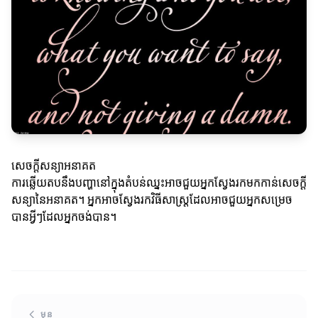
សេចក្ដីសន្យាអនាគត
ការឆ្លើយតបនឹងបញ្ហានៅក្នុងតំបន់ឈ្នះអាចជួយអ្នកស្វែងរកមកកាន់សេចក្ដី
សន្យានៃអនាគត។ អ្នកអាចស្វែងរកវិធីសាស្ត្រដែលអាចជួយអ្នកសម្រេច
បានអ្វីៗដែលអ្នកចង់បាន។
មុន