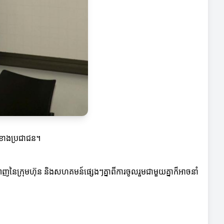
ន៍ខាងប្រជាជន។
ញនៃក្រុមហ៊ុន និងសហគមន៍ផ្សេងៗគ្នាពីការចូលរួមជាមួយគ្នាក៏អាចនាំ