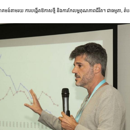
ន៍តាមរយៈការបង្កើតឱកាសថ្មី និងការកែលម្អគុណភាពជីវិត។ ជាធម្មតា, តំបន់