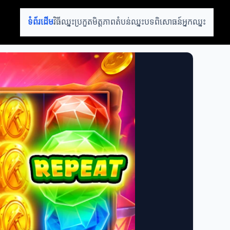
ទំព័រដើម
វិធីឈ្នះ
ប្រកួតមិត្តភាព
តំបន់ឈ្នះ
បទពិសោធន៍អ្នកឈ្នះ