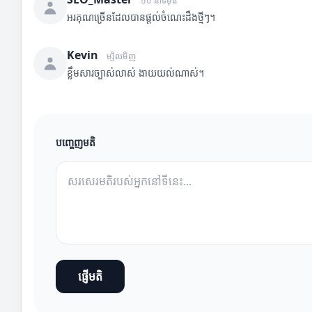
១០ នាទីមុន
អរគុណច្រើនដែលបានផ្តល់ចំណេះដឹងថ្មីៗ។
Kevin
ម្សិលមិញ
ខ្លឹមសារច្បាស់លាស់ ងាយយល់ណាស់។
បញ្ចេញមតិ
ផ្ញើមតិ