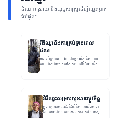
ដំណោះស្រាយ និងយុទ្ធសាស្ត្រដើម្បីឈ្នះប្រាក់
ធំបំផុត។
វិធីឈ្នះនឹងការគ្រប់គ្រងពេល
វេលា
ការគ្រប់គ្រងពេលវេលាជាផ្នែកសំខាន់សម្រាប់
ភាពជោគជ័យ។ សូមស្វែងយល់ពីវិធីឈ្នះនឹងការ
គ្រប់គ្រងពេលវេលាដោយមានប្រសិទ្ធភាព។
វិធីឈ្នះសម្រាប់សុខភាពផ្លូវចិត្ត
ក្នុងអត្ថបទនេះយើងនឹងពិនិត្យមើលវិធីនានា
ដែលអាចជួយអ្នកឈ្នះទំនាក់ទំនងជាមួយសុខ
ភាពផ្លូវចិត្ត។