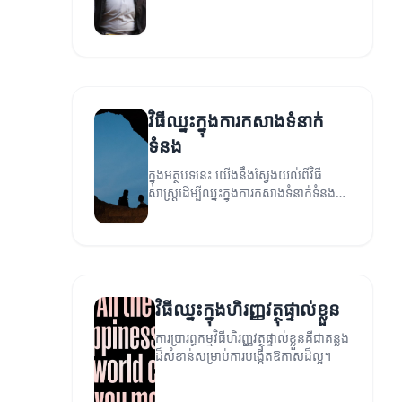
វិធីឈ្នះក្នុងការកសាងទំនាក់
ទំនង
ក្នុងអត្ថបទនេះ យើងនឹងស្វែងយល់ពីវិធី
សាស្ត្រដើម្បីឈ្នះក្នុងការកសាងទំនាក់ទំនងជា
មួយមនុស្ស។
វិធីឈ្នះក្នុងហិរញ្ញវត្ថុផ្ទាល់ខ្លួន
ការប្រារព្ធកម្មវិធីហិរញ្ញវត្ថុផ្ទាល់ខ្លួនគឺជាគន្លង
ដ៏សំខាន់សម្រាប់ការបង្កើតឱកាសដ៏ល្អ។